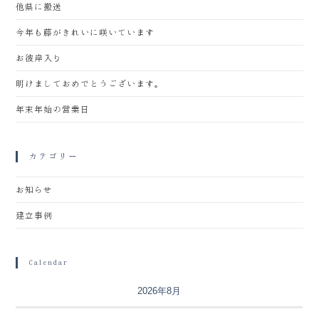
他県に搬送
今年も藤がきれいに咲いています
お彼岸入り
明けましておめでとうございます。
年末年始の営業日
カテゴリー
お知らせ
建立事例
Calendar
2026年8月