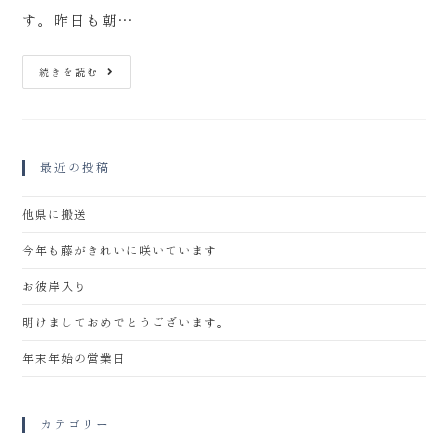
す。昨日も朝…
続きを読む
最近の投稿
他県に搬送
今年も藤がきれいに咲いています
お彼岸入り
明けましておめでとうございます。
年末年始の営業日
カテゴリー