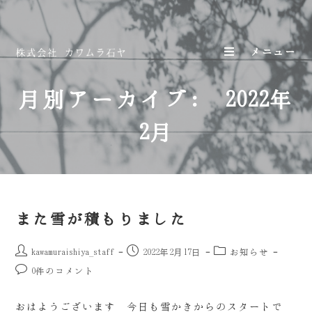
メニュー
月別アーカイブ: 2022年
2月
また雪が積もりました
kawamuraishiya_staff
2022年2月17日
お知らせ
0件のコメント
おはようございます 今日も雪かきからのスタートで