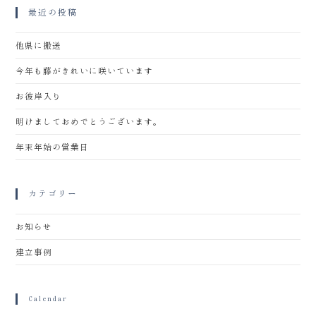
最近の投稿
他県に搬送
今年も藤がきれいに咲いています
お彼岸入り
明けましておめでとうございます。
年末年始の営業日
カテゴリー
お知らせ
建立事例
Calendar