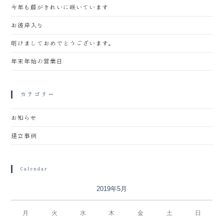
今年も藤がきれいに咲いています
お彼岸入り
明けましておめでとうございます。
年末年始の営業日
カテゴリー
お知らせ
建立事例
Calendar
2019年5月
月
火
水
木
金
土
日